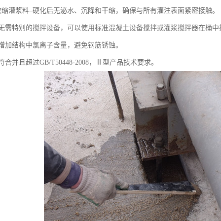
非收缩灌浆料–硬化后无泌水、沉降和干缩，确保与所有灌注表面紧密接触。
单–无需特别的搅拌设备，可以使用标准混凝土设备搅拌或灌浆搅拌器在桶中
–不增加结构中氯离子含量，避免钢筋锈蚀。
符合并且超过GB/T50448-2008，Ⅱ型产品技术要求。