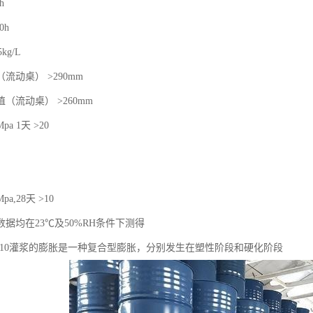
h
0h
kg/L
流动桌） >290mm
值（流动桌） >260mm
a 1天 >20
a,28天 >10
据均在23℃及50%RH条件下测得
flow 810灌浆的膨胀是一种复合型膨胀，分别发生在塑性阶段和硬化阶段