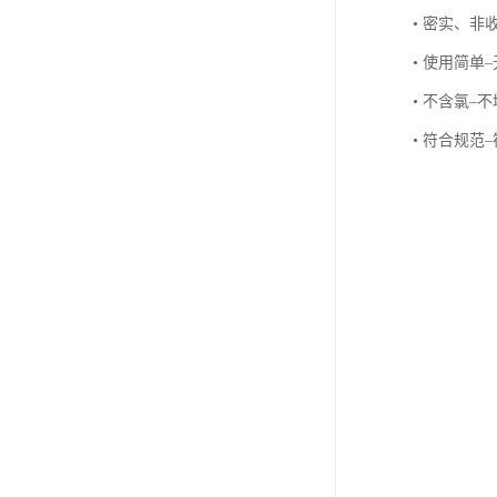
• 密实、
• 使用简
• 不含氯
• 符合规范–