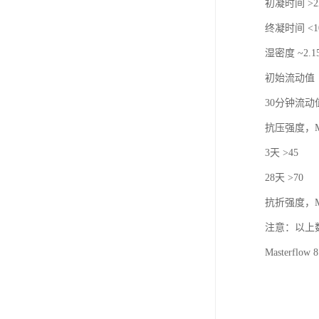
初凝时间 >2
终凝时间 <1
湿密度 ~2.15
初始流动值（
30分钟流动
抗压强度，Mp
3天 >45
28天 >70
抗折强度，Mp
注意：以上数
Master