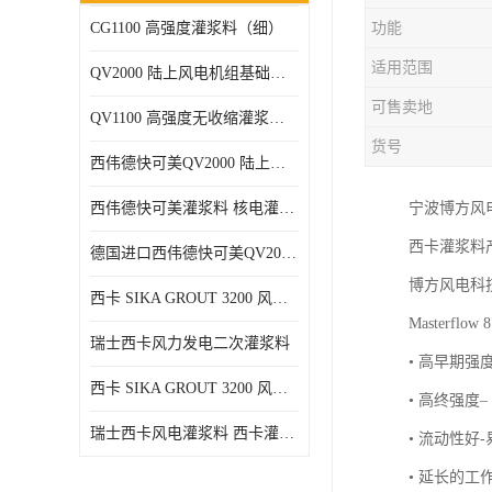
CG1100 高强度灌浆料（细）
功能
适用范围
QV2000 陆上风电机组基础灌浆砂浆
可售卖地
QV1100 高强度无收缩灌浆砂浆
货号
西伟德快可美QV2000 陆上风电灌浆料 均匀、 流动度好、可泵送
西伟德快可美灌浆料 核电灌浆材料
宁波博方风
西卡灌浆料
德国进口西伟德快可美QV2000PLUS陆上风电灌浆料 优异耐疲劳性能
博方风电科
西卡 SIKA GROUT 3200 风电 灌浆料
Masterflo
瑞士西卡风力发电二次灌浆料
• 高早期
西卡 SIKA GROUT 3200 风电 灌浆料 214 灌浆料
• 高终强
瑞士西卡风电灌浆料 西卡灌浆料 西卡海上风电灌浆料 西卡灌浆料
• 流动性
• 延长的