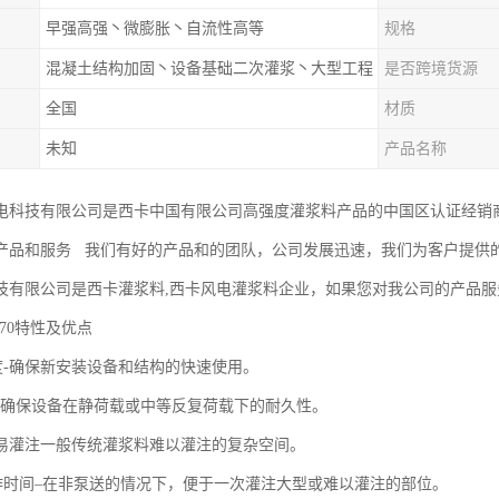
早强高强丶微膨胀丶自流性高等
规格
混凝土结构加固丶设备基础二次灌浆丶大型工程
是否跨境货源
全国
材质
未知
产品名称
电科技有限公司是西卡中国有限公司高强度灌浆料产品的中国区认证经销
产品和服务 我们有好的产品和的团队，公司发展迅速，我们为客户提供
技有限公司是西卡灌浆料,西卡风电灌浆料企业，如果您对我公司的产品
w 870特性及优点
强度-确保新安装设备和结构的快速使用。
度– 确保设备在静荷载或中等反复荷载下的耐久性。
好-易灌注一般传统灌浆料难以灌注的复杂空间。
工作时间–在非泵送的情况下，便于一次灌注大型或难以灌注的部位。