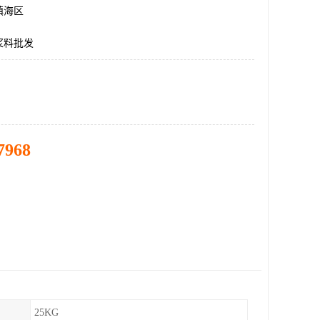
镇海区
浆料批发
7968
25KG