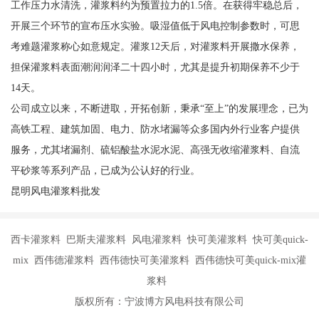
工作压力水清洗，灌浆料约为预置拉力的1.5倍。在获得牢稳总后，
开展三个环节的宣布压水实验。吸湿值低于风电控制参数时，可思
考难题灌浆称心如意规定。灌浆12天后，对灌浆料开展撒水保养，
担保灌浆料表面潮润润泽二十四小时，尤其是提升初期保养不少于
14天。
公司成立以来，不断进取，开拓创新，秉承“至上”的发展理念，已为
高铁工程、建筑加固、电力、防水堵漏等众多国内外行业客户提供
服务，尤其堵漏剂、硫铝酸盐水泥水泥、高强无收缩灌浆料、自流
平砂浆等系列产品，已成为公认好的行业。
昆明风电灌浆料批发
西卡灌浆料 巴斯夫灌浆料 风电灌浆料 快可美灌浆料 快可美quick-
mix 西伟德灌浆料 西伟德快可美灌浆料 西伟德快可美quick-mix灌
浆料
版权所有：宁波博方风电科技有限公司