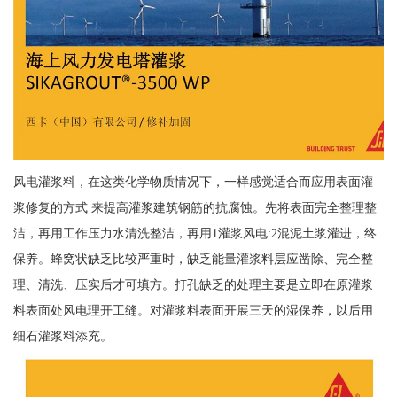
风电灌浆料，在这类化学物质情况下，一样感觉适合而应用表面灌
浆修复的方式 来提高灌浆建筑钢筋的抗腐蚀。先将表面完全整理整
洁，再用工作压力水清洗整洁，再用1灌浆风电:2混泥土浆灌进，终
保养。蜂窝状缺乏比较严重时，缺乏能量灌浆料层应凿除、完全整
理、清洗、压实后才可填方。打孔缺乏的处理主要是立即在原灌浆
料表面处风电理开工缝。对灌浆料表面开展三天的湿保养，以后用
细石灌浆料添充。