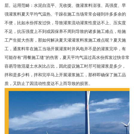
层。运用范畴：水泥自流平、无收拢、微灌浆料澎涨、高强度、早
强灌浆料夏天平均气温热、干躁在施工当场常常会碰到许多多余的
不便，比如水份挥发过快，导致灌浆流动灌浆性度达不上、压实度
不足，抗压强度上不到或因保养不周到导致的诸多施工难点，给施
工产生挺大伤害，那如何解决夏天灌灌浆料浆施工难点呢？夏天施
工，通浆料常在施工当场开展灌浆时并风电并不是的灌浆完毕，有
可能存有“用餐施工缝”的伤害，夏天平均气温过高水份挥发过快非常
容易导致混凝土水灰比占比，因此提议施工时尽可能灌浆是多少，
拌和是多少料，拌和完毕马上开展灌浆施工，那样即确保了施工品
质，又防止了因流动性度达不上而导致的损害。