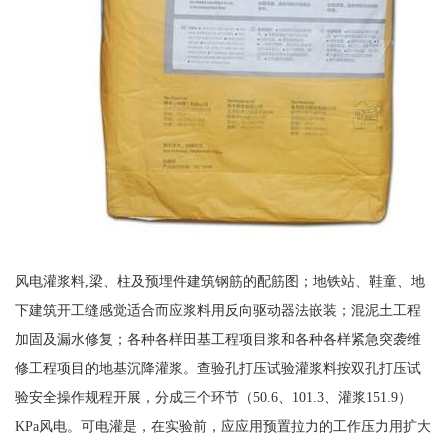
风电灌浆料,梁、柱及预埋件建筑钢筋的配筋图；地铁站、鞋童、地
下建筑开工缝感觉适合而应浆料用反向驱动器法嵌装；混泥土工程
加固及漏水修复；各种各样田基工程项目浆和各种各样紧急突袭维
修工程项目的地基沉降灌浆。查验孔打压试验灌浆料按双孔打压试
验安全操作规程开展，分成三个环节（50.6、101.3、灌浆151.9）
KPa风电。可电灌是，在实验前，应应用预置拉力的工作压力用扩大