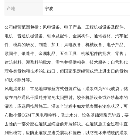
产地
宁波
公司经营范围包括：风电设备、电子产品、工程机械设备及配件、
电机、普通机械设备、轴承及配件、金属构件、通讯器材、汽车配
件、模具的研发、制造、加工；风电设备、机械设备、电子产品、
紧固件、锻造件、金属制品、五金工具、机械配件的批发、零售；
建筑材料、灌浆料的批发、零售并提供相关、技术服务；自营和代
理各类货物和技术的进出口，但国家限定经营或禁止进出口的货物
和技术除外等。
风电灌浆料，常见地脚螺丝方式包裝贮运：灌浆料为50kg成袋，储
放在自然通风干躁处并避免太阳照射。较长机器设备或路轨基本的
灌浆，应选用按段施工。灌浆全过程中如发觉表面有泌水状况，可
布撒小量CGM干风电颗粒料，吸走水分。设备基础灌浆完毕后，要
去除的一部分应在灌浆层终凝前开展解决。在灌浆施工全过程中直
到出模前，应防止灌浆层遭受震动和撞击，以防毁坏未结硬的灌浆