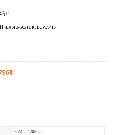
镇海区
ASF,MASTERFLOW,9410
7968
60Mpa-120Mpa