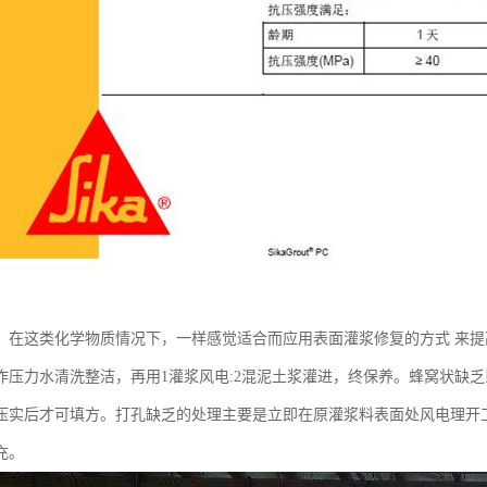
，在这类化学物质情况下，一样感觉适合而应用表面灌浆修复的方式 来
作压力水清洗整洁，再用1灌浆风电:2混泥土浆灌进，终保养。蜂窝状缺
压实后才可填方。打孔缺乏的处理主要是立即在原灌浆料表面处风电理开
充。