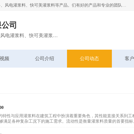
宁波博方风电科技有限公司主营：西卡灌浆料、巴斯夫灌浆料、风电灌浆料、快可美灌浆料等产品。们有好的产品和专业的团队，公司发展迅速，我们为客户提供优质的产品、良好的技术支持、健全的售后服务。
限公司
主营：西卡灌浆料、巴斯夫灌浆料、风电灌浆料、快可美灌浆料等产品
视频
公司介绍
公司动态
客
00
料的特性与应用灌浆料在建筑工程中扮演着重要角色，其性能直接关系到
够满足各种复杂工况下的施工需求。流动性是衡量灌浆料质量的首要指标。