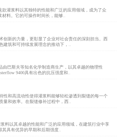
声誉。这款灌浆料以其独特的性能和广泛的应用领域，成为了众
灌浆材料。它的可操作时间长，能够..
术创新的力量，更彰显了企业对社会责任的深刻担当。西
建筑和可持续发展理念的推动下，..
。该产品由巴斯夫等知名化学制造商生产，以其卓越的物理性
low 9400具有出色的抗压强度和..
特性和高流动性使得灌浆料能够轻松渗透到裂缝的每一个
量和效率。在裂缝修补过程中，西..
料。该灌浆料以其卓越的性能和广泛的应用领域，在建筑行业中享
计，使得其具有优异的早期和后期强度..