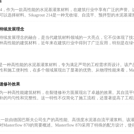
4
out 214，作为一款高性能的水泥基灌浆材料，在建筑行业中享有广泛的
以选择材料。Sikagrout 214是一种无收缩、自流平、预拌型的水泥基
持续发展理念
持续发展理念的融合，是当代建筑材料领域的一大亮点，它不仅体现了技
种高性能的建筑材料，近年来在建筑行业中得到了广泛应用，特别是在绿色
ow 9400是一种高性能的水泥基灌浆材料，专为满足严苛的工程需求而设计
和施工便利性，在多个领域展现出了显著的优势。从物理性能来看，Masterf
缝修补效果
为一种高性能建筑材料，在裂缝修补方面展现出了卓越的效果。其自流平
补的均匀性和完整性。这一特性不仅简化了施工流程，还显著提高了工程质
ow 870是一款由德国巴斯夫公司生产的高性能、高强度水泥基自流平灌浆
asterflow 870的简要概述。Masterflow 870采用了特殊的配方设