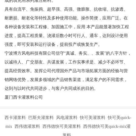
成的填充用系列灌注材料。
具有自流平、免振捣、超早强、高强、微膨胀、抗收缩、抗渗透、
耐磨损、耐老化等特性及多种使用功能。操作简便，应用广泛。在
各种设备安装和工程修、加固施工中，应用 本产品能显著加快工程
进度，提高工程质量。浇灌后数小时可行人、通车，达到设计使用
强度，即可安装和运行设备，提前投产或恢复生产。
宁波博方风电科技有限公司信守“真诚、务实、、发展”的八字方针，
以诚待人、广交朋友、共谋发展，工作实事求是、减少不必环节、
提高经营效率。发挥公司代理国外产品与市场拓展方面的经验与营
销网络优势，发展多领域的产品销售渠道，满足客户的不同需求，
达到与以时代共同进步，与客户共同成长的目的。
厦门西卡灌浆料公司
西卡灌浆料 巴斯夫灌浆料 风电灌浆料 快可美灌浆料 快可美quick-
mix 西伟德灌浆料 西伟德快可美灌浆料 西伟德快可美quick-mix灌
浆料