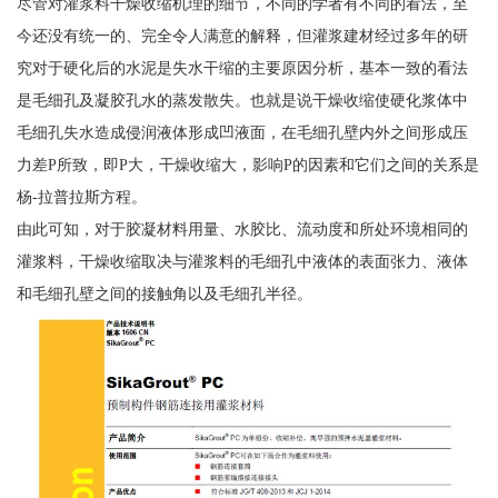
尽管对灌浆料干燥收缩机理的细节，不同的学者有不同的看法，至
今还没有统一的、完全令人满意的解释，但灌浆建材经过多年的研
究对于硬化后的水泥是失水干缩的主要原因分析，基本一致的看法
是毛细孔及凝胶孔水的蒸发散失。也就是说干燥收缩使硬化浆体中
毛细孔失水造成侵润液体形成凹液面，在毛细孔壁内外之间形成压
力差P所致，即P大，干燥收缩大，影响P的因素和它们之间的关系是
杨-拉普拉斯方程。
由此可知，对于胶凝材料用量、水胶比、流动度和所处环境相同的
灌浆料，干燥收缩取决与灌浆料的毛细孔中液体的表面张力、液体
和毛细孔壁之间的接触角以及毛细孔半径。