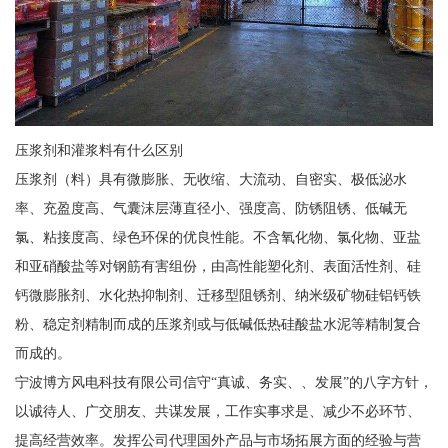
压浆剂和灌浆料有什么区别
压浆剂（料）具有微膨胀、无收缩、大流动、自密实、极低泌水
率、充盈度高、气囊沫层薄直径小、强度高、防锈阻锈、低碱无
氯、粘接度高、绿色环保的优良性能。不含氧化物、氯化物、亚盐
和亚硝酸盐等对钢筋有害组份，由高性能塑化剂、表面活性剂、硅
钙微膨胀剂、水化热抑制剂、迁移型阻锈剂、纳米级矿物硅铝钙铁
粉、稳定剂精制而成的压浆剂或与低碱低热硅酸盐水泥等精制复合
而成的。
宁波博方风电科技有限公司信守“真诚、务实、、发展”的八字方针，
以诚待人、广交朋友、共谋发展，工作实事求是、减少不必环节、
提高经营效率。发挥公司代理国外产品与市场拓展方面的经验与营