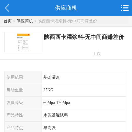
供应商机
首页
>
供应商机
> 陕西西卡灌浆料-无中间商赚差价
陕西西卡灌浆料-无中间商赚差价
面议
使用范围
基础灌浆
每袋重量
25KG
强度等级
60Mpa-120Mpa
产品特性
水泥基灌浆料
产品特点
早高强