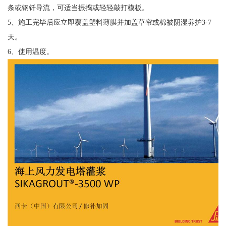
条或钢钎导流，可适当振捣或轻轻敲打模板。
5、施工完毕后应立即覆盖塑料薄膜并加盖草帘或棉被阴湿养护3-7
天。
6、使用温度。