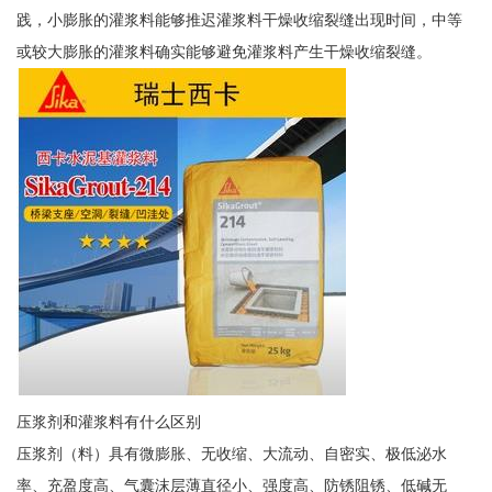
践，小膨胀的灌浆料能够推迟灌浆料干燥收缩裂缝出现时间，中等
或较大膨胀的灌浆料确实能够避免灌浆料产生干燥收缩裂缝。
压浆剂和灌浆料有什么区别
压浆剂（料）具有微膨胀、无收缩、大流动、自密实、极低泌水
率、充盈度高、气囊沫层薄直径小、强度高、防锈阻锈、低碱无