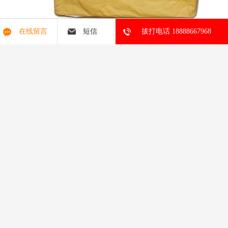
在线留言
短信
拔打电话 18888667968
压浆料在与灌浆料施工搅拌时的配方对析
施工前必须严格控制灌浆料和泥浆。水胶比和水胶比应与产品和产
品性能的正常使用有关。灌浆料和水的比例混合一般在13.5-14加水
量应根据产品的宽度、长度和灌浆层控制。一般来说，添加的水流
动性好，水少，强度小。但是，也有必要根据这个标准加水。
压浆料的混合比一般为0.28。这个比例不足以控制灌浆料。建议施工
公司在拌和前准备好工具数量，制定准确比例。