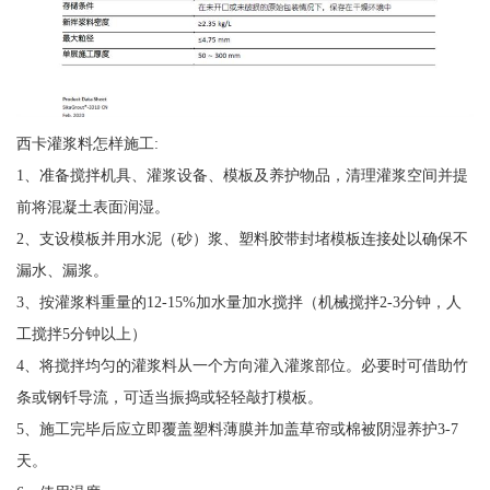
西卡灌浆料怎样施工:
1、准备搅拌机具、灌浆设备、模板及养护物品，清理灌浆空间并提
前将混凝土表面润湿。
2、支设模板并用水泥（砂）浆、塑料胶带封堵模板连接处以确保不
漏水、漏浆。
3、按灌浆料重量的12-15%加水量加水搅拌（机械搅拌2-3分钟，人
工搅拌5分钟以上）
4、将搅拌均匀的灌浆料从一个方向灌入灌浆部位。必要时可借助竹
条或钢钎导流，可适当振捣或轻轻敲打模板。
5、施工完毕后应立即覆盖塑料薄膜并加盖草帘或棉被阴湿养护3-7
天。