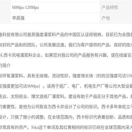
60Mpa-120Mpa
产品特性
早高强
产地
电科技有限公司是高强度灌浆料产品的中国区认证经销商，目前已为全国
有好的产品和的团队，公司发展迅速，我们为客户提供的产品、良好的技
料,西卡风电灌浆料企业，如果您对我公司的产品服务有兴趣，请在线留言
的简介
和环氧灌浆料，具有无收缩，流动性好，强度增长快（的抗压强度可达55Mp
压强度更加可达90Mpa）。适用于纸厂、电厂、机电生产厂等公司大型
业、太阳纸业、理文造纸厂灌浆料。建设有助于产品区分于其他产品，并赋予产品
的重要性，是他为公司取名为西卡并设计了公司的标识。西卡多年来屹立
设计，只做了微小的调整。在全球范围内，西卡标识代表着创新、品质和
非常具有的资产。Sika这个单词及其红黄相间的标识已经在全球范围内深