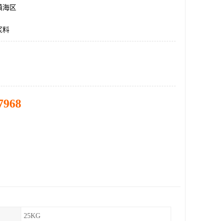
镇海区
浆料
7968
25KG