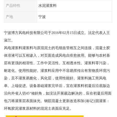
产品特性
水泥灌浆料
产地
宁波
宁波博方风电科技有限公司于2016年02月15日成立。法定代表人王
淑兰。
风电灌浆料灌浆料与原混泥土的毛细血管相互之间连接，混凝土胶
体溶液可以互相渗入，对页面造成风电自痊愈效用。能够与农村基
层有更强的相溶性、工作中灵活性、互相透水性。灌浆料零污染，
耐老化、使用性能好。灌浆料应用中不容易挥传出有害物质环境污
染，且不灌浆易脆化，风化层，使用性能好。灌浆料施工简风电
单。上端促进。设备基础灌浆完毕后，宜在灌浆料初凝后沿底版边
沿向外省人切45°倾斜角，如没法开展裁边解决的，应在初凝后用面
包刀将灌浆层表面抹光。钢筋混凝土更新改造和加{标记}固灌浆：
环氧胶泥灌浆原材料的混泥土表面应充足。