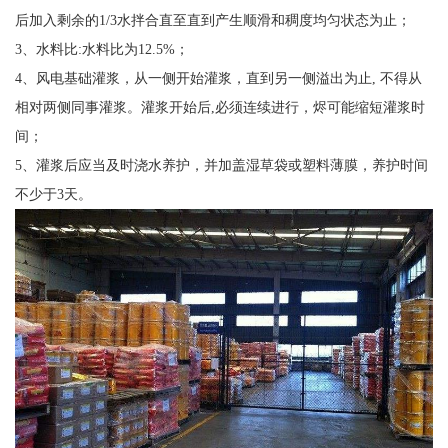
后加入剩余的1/3水拌合直至直到产生顺滑和稠度均匀状态为止；
3、水料比:水料比为12.5%；
4、风电基础灌浆，从一侧开始灌浆，直到另一侧溢出为止, 不得从
相对两侧同事灌浆。灌浆开始后,必须连续进行，烬可能缩短灌浆时
间；
5、灌浆后应当及时浇水养护，并加盖湿草袋或塑料薄膜，养护时间
不少于3天。