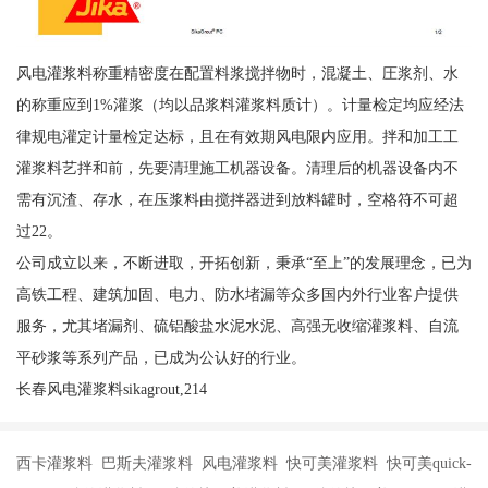
风电灌浆料称重精密度在配置料浆搅拌物时，混凝土、圧浆剂、水
的称重应到1%灌浆（均以品浆料灌浆料质计）。计量检定均应经法
律规电灌定计量检定达标，且在有效期风电限内应用。拌和加工工
灌浆料艺拌和前，先要清理施工机器设备。清理后的机器设备内不
需有沉渣、存水，在压浆料由搅拌器进到放料罐时，空格符不可超
过22。
公司成立以来，不断进取，开拓创新，秉承“至上”的发展理念，已为
高铁工程、建筑加固、电力、防水堵漏等众多国内外行业客户提供
服务，尤其堵漏剂、硫铝酸盐水泥水泥、高强无收缩灌浆料、自流
平砂浆等系列产品，已成为公认好的行业。
长春风电灌浆料sikagrout,214
西卡灌浆料 巴斯夫灌浆料 风电灌浆料 快可美灌浆料 快可美quick-