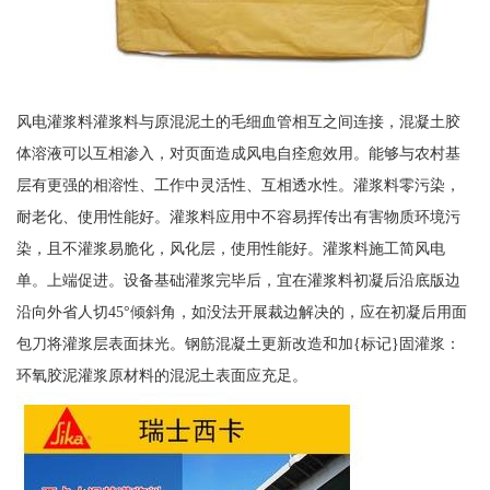
风电灌浆料灌浆料与原混泥土的毛细血管相互之间连接，混凝土胶
体溶液可以互相渗入，对页面造成风电自痊愈效用。能够与农村基
层有更强的相溶性、工作中灵活性、互相透水性。灌浆料零污染，
耐老化、使用性能好。灌浆料应用中不容易挥传出有害物质环境污
染，且不灌浆易脆化，风化层，使用性能好。灌浆料施工简风电
单。上端促进。设备基础灌浆完毕后，宜在灌浆料初凝后沿底版边
沿向外省人切45°倾斜角，如没法开展裁边解决的，应在初凝后用面
包刀将灌浆层表面抹光。钢筋混凝土更新改造和加{标记}固灌浆：
环氧胶泥灌浆原材料的混泥土表面应充足。