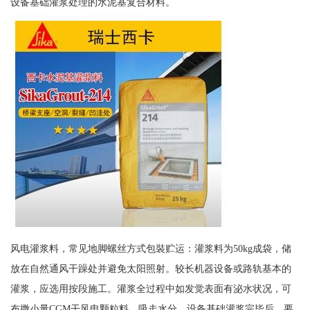
设备基础灌浆处理的水泥基复合材料。
风电灌浆料，常见地脚螺丝方式包裝贮运：灌浆料为50kg成袋，储
放在自然通风干躁处并避免太阳照射。较长机器设备或路轨基本的
灌浆，应选用按段施工。灌浆全过程中如发觉表面有泌水状况，可
布撒小量CGM干风电颗粒料，吸走水分。设备基础灌浆完毕后，要