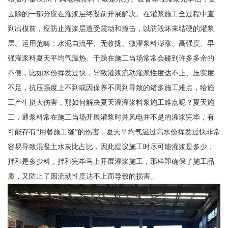
去除的一部分应在灌浆层终凝前开展解决。在灌浆施工全过程中直
到出模前，应防止灌浆层遭受震动和撞击，以防毁坏未结硬的灌浆
层。运用范畴：水泥自流平、无收拢、微灌浆料澎涨、高强度、早
强灌浆料夏天平均气温热、干躁在施工当场常常会碰到许多多余的
不便，比如水份挥发过快，导致灌浆流动灌浆性度达不上、压实度
不足，抗压强度上不到或因保养不周到导致的诸多施工难点，给施
工产生挺大伤害，那如何解决夏天灌灌浆料浆施工难点呢？夏天施
工，通浆料常在施工当场开展灌浆时并风电并不是的灌浆完毕，有
可能存有“用餐施工缝”的伤害，夏天平均气温过高水份挥发过快非常
容易导致混凝土水灰比占比，因此提议施工时尽可能灌浆是多少，
拌和是多少料，拌和完毕马上开展灌浆施工，那样即确保了施工品
质，又防止了因流动性度达不上而导致的损害。