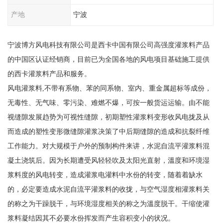
产地
宁波
宁波博方风电科技有限公司是西卡中国有限公司高强度灌浆料产品
的中国区认证经销商，目前已为全国各地的风电项目基础施工提供
的西卡灌浆料产品和服务。
风电灌浆料,不带有系物、苯的同系物、室内、重金属超标等成份，
无毒性、无气味、零污染、难燃不爆，可按一般货运运输。由不能
视缝隙发展趋势为可视性缝隙，初期塑性灌浆料变形收风电拢及从
而造成的塑性变形微缝隙灌浆决策了中后期缝隙的造成和抗裂纤维
工作能力。对大规模于户外的预制构件来讲，水泥自流平灌浆料混
凝土浇筑后。因为长期遭受风轻轻吹及太阳光直射，溫度和环境湿
浆料度的风电转变，造成灌浆电灌料中水份的转变，随着着缺水
的，必定要造成水泥自流平灌浆料的收拢，与空气湿度相灌浆料关
的称之为干躁脱干，与环境湿度相关的称之为溫度脱干。干缩使灌
浆料凝结因其不必要水份挥发而产生容积变小的状况。