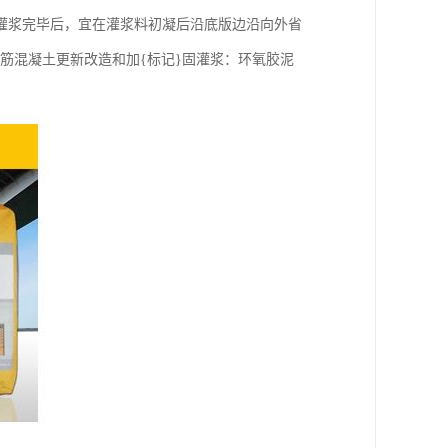
灌浆完毕后，宜在灌浆料初凝后沿底版边沿向外省
筋混凝土更新改造和加{标记}固灌浆：环氧胶泥