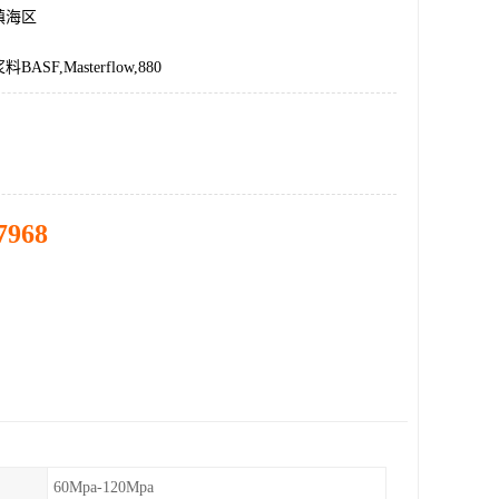
镇海区
SF,Masterflow,880
7968
60Mpa-120Mpa