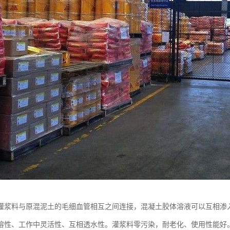
灌浆料与原混泥土的毛细血管相互之间连接，混凝土胶体溶液可以互相渗
溶性、工作中灵活性、互相透水性。灌浆料零污染，耐老化、使用性能好