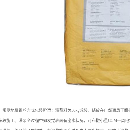
，常见地脚螺丝方式包裝贮运：灌浆料为50kg成袋，储放在自然通风干
按段施工。灌浆全过程中如发觉表面有泌水状况，可布撒小量CGM干风