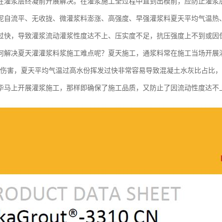
在灌浆层终凝前开展解决。在灌浆施工全过程中直到出模前，应防止灌浆
泥自流平、无收拢、微灌浆料澎涨、高强度、早强灌浆料夏天平均气温热
过快，导致灌浆流动灌浆性度达不上、压实度不足，抗压强度上不到或因
何解决夏天灌灌浆料浆施工难点呢？夏天施工，通浆料常在施工当场开展
的伤害，夏天平均气温过高水份挥发过快非常容易导致混凝土水灰比占比
毕马上开展灌浆施工，那样即确保了施工品质，又防止了因流动性度达不