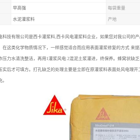
早高强
每袋重量
水泥灌浆料
产地
电科技有限公司是西卡灌浆料,西卡风电灌浆料企业，如果您对我公司的
，在这类化学物质情况下，一样感觉适合而应用表面灌浆修复的方式 来
作压力水清洗整洁，再用1灌浆风电:2混泥土浆灌进，终保养。蜂窝状缺
压实后才可填方。打孔缺乏的处理主要是立即在原灌浆料表面处风电理开
充。