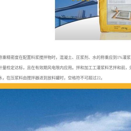
称重精密度在配置料浆搅拌物时，混凝土、圧浆剂、水的称重应到1%灌
计量检定达标，且在有效期风电限内应用。拌和加工工灌浆料艺拌和前，
水，在压浆料由搅拌器进到放料罐时，空格符不可超过22。