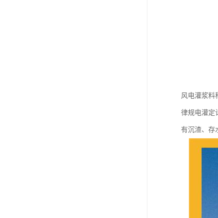
风电灌浆料
律规电灌定
有沉渣、存