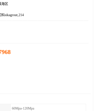
镇海区
kagrout,214
7968
60Mpa-120Mpa