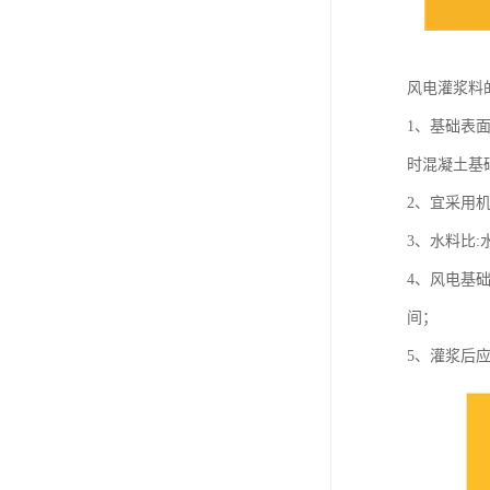
风电灌浆料
1、基础表
时混凝土基
2、宜采用
3、水料比:
4、风电基
间；
5、灌浆后