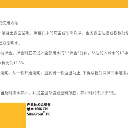
的使用方法
面:混凝土表面凿毛、螺栓孔中的灰尘或砂砾吹净、金属表面油脂或铁锈处理
础须无明水；
机械拌合。拌合时宜先加入全部用水的2/3拌合3分钟，然后加入剩余的1/
水料比为12.5%；
础灌浆，从一侧开始灌浆，直到另一侧溢出为止, 不得从相对两侧同事灌浆
应当及时浇水养护，并加盖湿草袋或塑料薄膜，养护时间不少于3天。