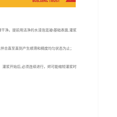
干净。提前用洁净的水浸泡混凝t基础表面,灌浆
3水拌合直至直到产生顺滑和稠度均匀状态为止；
。灌浆开始后,必须连续进行，烬可能缩短灌浆时