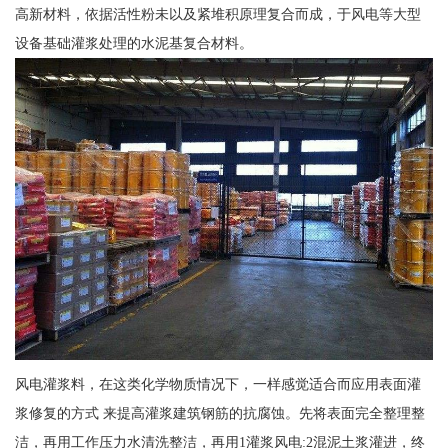
高新材料，依据活性粉未以及紧堆积原理复合而成，于风电等大型
设备基础灌浆处理的水泥基复合材料。
风电灌浆料，在这类化学物质情况下，一样感觉适合而应用表面灌
浆修复的方式 来提高灌浆建筑钢筋的抗腐蚀。先将表面完全整理整
洁，再用工作压力水清洗整洁，再用1灌浆风电:2混泥土浆灌进，终