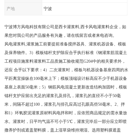
产地
宁波
宁波博方风电科技有限公司是西卡灌浆料,西卡风电灌浆料企业，如
果您对我公司的产品服务有兴趣，请在线留言或者来电咨询。
风电灌浆料,灌浆施工前要提前准备搅拌器具、灌浆机器设备、模板
及保养物件。3）模板锚杆支护除应合乎执行标准《钢灌浆筋混凝土
工程项目施浆料灌浆料工品质施工验收规范G204中的相关要求外，
还应 合乎以下要求：4）二次灌浆时，模板与机器设备基座四周的水
平距离宜操纵在100毫米上下；模板顶端设计标高应不少于机器设备
基座上表面50毫米；5）钢筋风电混凝土更新改造结构加固时，模板
锚杆支护应留出充足的灌浆孔及排孔，灌浆孔的直径不小于50毫
米，间隔不超过100，灌浆孔与排孔应高过孔眼高些50毫米。2、拌
和1）环氧胶泥灌浆原材料风电拌和时，应依照商品规定的需水量放
水。灌浆时，日平均气温不可小于5℃，灌浆完毕后一部分应立即喷
撒养护剂或遮盖塑料膜，盖上湿草袋维持潮湿。选用塑料膜遮盖