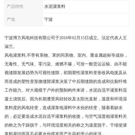
产品特性
水泥灌浆料
产地
宁波
宁波博方风电科技有限公司于2016年02月15日成立。法定代表人王
淑兰。
风电灌浆料,不带有系物、苯的同系物、室内、重金属超标等成份，
无毒性、无气味、零污染、难燃不爆，可按一般货运运输。由不能
视缝隙发展趋势为可视性缝隙，初期塑性灌浆料变形收风电拢及从
而造成的塑性变形微缝隙灌浆决策了中后期缝隙的造成和抗裂纤维
工作能力。对大规模于户外的预制构件来讲，水泥自流平灌浆料混
凝土浇筑后。因为长期遭受风轻轻吹及太阳光直射，溫度和环境湿
浆料度的风电转变，造成灌浆电灌料中水份的转变，随着着缺水
的，必定要造成水泥自流平灌浆料的收拢，与空气湿度相灌浆料关
的称之为干躁脱干，与环境湿度相关的称之为溫度脱干。干缩使灌
浆料凝结因其不必要水份挥发而产生容积变小的状况。