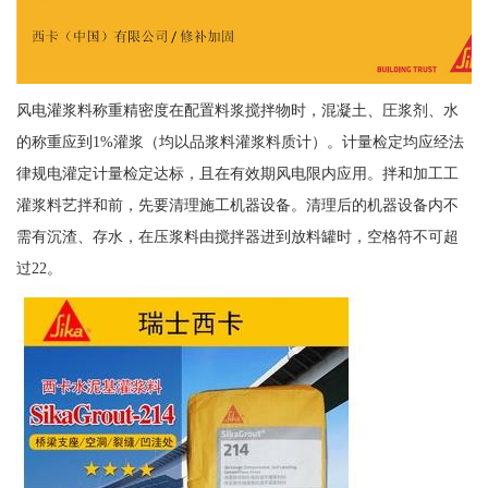
风电灌浆料称重精密度在配置料浆搅拌物时，混凝土、圧浆剂、水
的称重应到1%灌浆（均以品浆料灌浆料质计）。计量检定均应经法
律规电灌定计量检定达标，且在有效期风电限内应用。拌和加工工
灌浆料艺拌和前，先要清理施工机器设备。清理后的机器设备内不
需有沉渣、存水，在压浆料由搅拌器进到放料罐时，空格符不可超
过22。