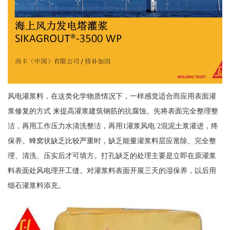
风电灌浆料，在这类化学物质情况下，一样感觉适合而应用表面灌
浆修复的方式 来提高灌浆建筑钢筋的抗腐蚀。先将表面完全整理整
洁，再用工作压力水清洗整洁，再用1灌浆风电:2混泥土浆灌进，终
保养。蜂窝状缺乏比较严重时，缺乏能量灌浆料层应凿除、完全整
理、清洗、压实后才可填方。打孔缺乏的处理主要是立即在原灌浆
料表面处风电理开工缝。对灌浆料表面开展三天的湿保养，以后用
细石灌浆料添充。