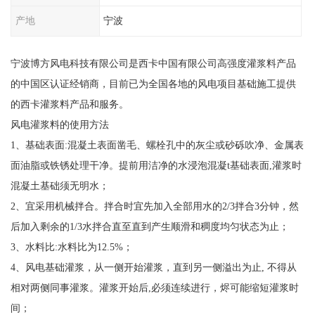
产地
宁波
宁波博方风电科技有限公司是西卡中国有限公司高强度灌浆料产品
的中国区认证经销商，目前已为全国各地的风电项目基础施工提供
的西卡灌浆料产品和服务。
风电灌浆料的使用方法
1、基础表面:混凝土表面凿毛、螺栓孔中的灰尘或砂砾吹净、金属表
面油脂或铁锈处理干净。提前用洁净的水浸泡混凝t基础表面,灌浆时
混凝土基础须无明水；
2、宜采用机械拌合。拌合时宜先加入全部用水的2/3拌合3分钟，然
后加入剩余的1/3水拌合直至直到产生顺滑和稠度均匀状态为止；
3、水料比:水料比为12.5%；
4、风电基础灌浆，从一侧开始灌浆，直到另一侧溢出为止, 不得从
相对两侧同事灌浆。灌浆开始后,必须连续进行，烬可能缩短灌浆时
间；