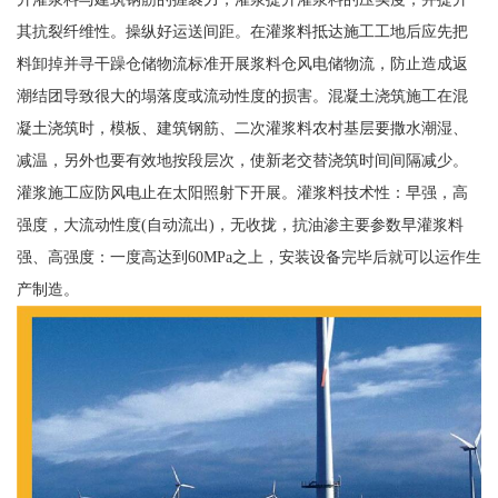
其抗裂纤维性。操纵好运送间距。在灌浆料抵达施工工地后应先把
料卸掉并寻干躁仓储物流标准开展浆料仓风电储物流，防止造成返
潮结团导致很大的塌落度或流动性度的损害。混凝土浇筑施工在混
凝土浇筑时，模板、建筑钢筋、二次灌浆料农村基层要撒水潮湿、
减温，另外也要有效地按段层次，使新老交替浇筑时间间隔减少。
灌浆施工应防风电止在太阳照射下开展。灌浆料技术性：早强，高
强度，大流动性度(自动流出)，无收拢，抗油渗主要参数早灌浆料
强、高强度：一度高达到60MPa之上，安装设备完毕后就可以运作生
产制造。