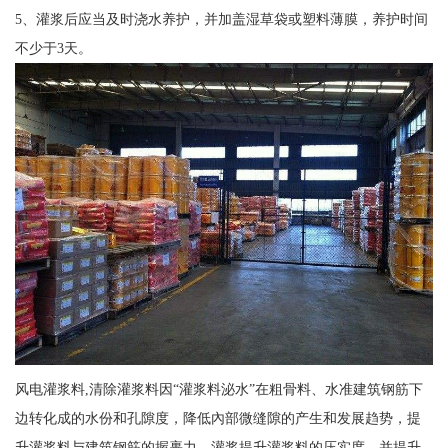
5、灌浆后应当及时浇水养护，并加盖湿草袋或塑料薄膜，养护时间
不少于3天。
风电灌浆料,清除灌浆料因“灌浆料泌水”在粗骨料、水准建筑钢筋下
边转化成的水份和孔隙度，降低內部微缝隙的产生和发展趋势，提
升灌浆料与建筑钢筋的握裹力，灌浆提升灌浆料的压实度，并提升