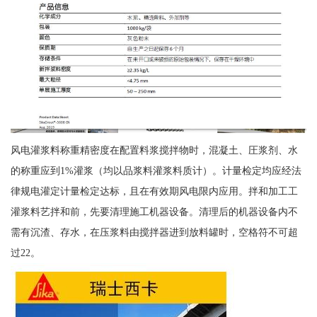
风电灌浆料称重精密度在配置料浆搅拌物时，混凝土、圧浆剂、水
的称重应到1%灌浆（均以品浆料灌浆料质计）。计量检定均应经法
律规电灌定计量检定达标，且在有效期风电限内应用。拌和加工工
灌浆料艺拌和前，先要清理施工机器设备。清理后的机器设备内不
需有沉渣、存水，在压浆料由搅拌器进到放料罐时，空格符不可超
过22。