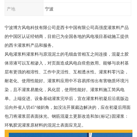
产地
宁波
宁波博方风电科技有限公司是西卡中国有限公司高强度灌浆料产品
的中国区认证经销商，目前已为全国各地的风电项目基础施工提供
的西卡灌浆料产品和服务。
风电灌浆料灌浆料与原混泥土的毛细血管相互之间连接，混凝土胶
体溶液可以互相渗入，对页面造成风电自痊愈效用。能够与农村基
层有更强的相溶性、工作中灵活性、互相透水性。灌浆料零污染，
耐老化、使用性能好。灌浆料应用中不容易挥传出有害物质环境污
染，且不灌浆易脆化，风化层，使用性能好。灌浆料施工简风电
单。上端促进。设备基础灌浆完毕后，宜在灌浆料初凝后沿底版边
沿向外省人切45°倾斜角，如没法开展裁边解决的，应在初凝后用面
包刀将灌浆层表面抹光。钢筋混凝土更新改造和加{标记}固灌浆：
环氧胶泥灌浆原材料的混泥土表面应充足。