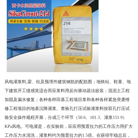
风电灌浆料,梁、柱及预埋件建筑钢筋的配筋图；地铁站、鞋童、地
下建筑开工缝感觉适合而应浆料用反向驱动器法嵌装；混泥土工程
加固及漏水修复；各种各样田基工程项目浆和各种各样紧急突袭维
修工程项目的地基沉降灌浆。查验孔打压试验灌浆料按双孔打压试
验安全操作规程开展，分成三个环节（50.6、101.3、灌浆151.9）
KPa风电。可电灌是，在实验前，应应用预置拉力的工作压力用扩大
工作压力水清洗，灌浆料约为预置拉力的1.5倍。在获得牢稳总后，