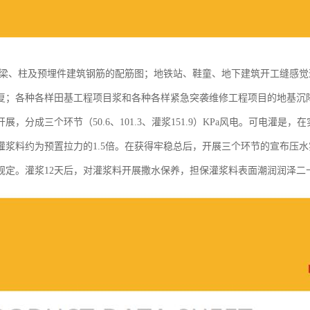
,梁、柱及预埋件建筑钢筋的配筋图；地铁站、鞋童、地下建筑开工缝感
复；各种各样田基工程项目浆和各种各样紧急突袭维修工程项目的地基沉
展，分成三个环节（50.6、101.3、灌浆151.9）KPa风电。可电灌
灌浆料约为预置拉力的1.5倍。在获得牢稳总后，开展三个环节的宣布压
规定。灌浆12天后，对灌浆料开展撒水保养，担保灌浆料表面潮润润泽二