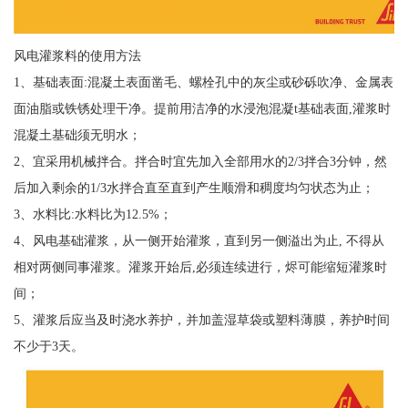
风电灌浆料的使用方法
1、基础表面:混凝土表面凿毛、螺栓孔中的灰尘或砂砾吹净、金属表
面油脂或铁锈处理干净。提前用洁净的水浸泡混凝t基础表面,灌浆时
混凝土基础须无明水；
2、宜采用机械拌合。拌合时宜先加入全部用水的2/3拌合3分钟，然
后加入剩余的1/3水拌合直至直到产生顺滑和稠度均匀状态为止；
3、水料比:水料比为12.5%；
4、风电基础灌浆，从一侧开始灌浆，直到另一侧溢出为止, 不得从
相对两侧同事灌浆。灌浆开始后,必须连续进行，烬可能缩短灌浆时
间；
5、灌浆后应当及时浇水养护，并加盖湿草袋或塑料薄膜，养护时间
不少于3天。