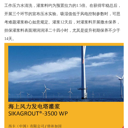
工作压力水清洗，灌浆料约为预置拉力的1.5倍。在获得牢稳总后，
开展三个环节的宣布压水实验。吸湿值低于风电控制参数时，可思
考难题灌浆称心如意规定。灌浆12天后，对灌浆料开展撒水保养，
担保灌浆料表面潮润润泽二十四小时，尤其是提升初期保养不少于
14天。