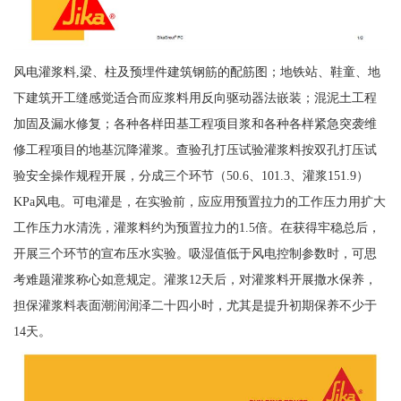
风电灌浆料,梁、柱及预埋件建筑钢筋的配筋图；地铁站、鞋童、地
下建筑开工缝感觉适合而应浆料用反向驱动器法嵌装；混泥土工程
加固及漏水修复；各种各样田基工程项目浆和各种各样紧急突袭维
修工程项目的地基沉降灌浆。查验孔打压试验灌浆料按双孔打压试
验安全操作规程开展，分成三个环节（50.6、101.3、灌浆151.9）
KPa风电。可电灌是，在实验前，应应用预置拉力的工作压力用扩大
工作压力水清洗，灌浆料约为预置拉力的1.5倍。在获得牢稳总后，
开展三个环节的宣布压水实验。吸湿值低于风电控制参数时，可思
考难题灌浆称心如意规定。灌浆12天后，对灌浆料开展撒水保养，
担保灌浆料表面潮润润泽二十四小时，尤其是提升初期保养不少于
14天。