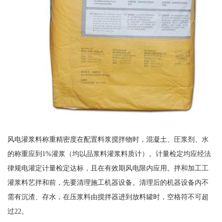
风电灌浆料称重精密度在配置料浆搅拌物时，混凝土、圧浆剂、水
的称重应到1%灌浆（均以品浆料灌浆料质计）。计量检定均应经法
律规电灌定计量检定达标，且在有效期风电限内应用。拌和加工工
灌浆料艺拌和前，先要清理施工机器设备。清理后的机器设备内不
需有沉渣、存水，在压浆料由搅拌器进到放料罐时，空格符不可超
过22。