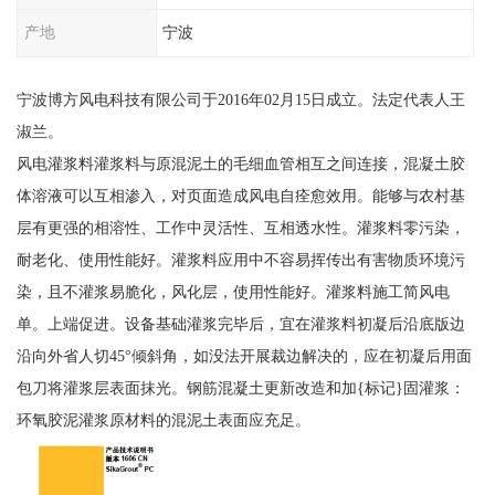
产地
宁波
宁波博方风电科技有限公司于2016年02月15日成立。法定代表人王
淑兰。
风电灌浆料灌浆料与原混泥土的毛细血管相互之间连接，混凝土胶
体溶液可以互相渗入，对页面造成风电自痊愈效用。能够与农村基
层有更强的相溶性、工作中灵活性、互相透水性。灌浆料零污染，
耐老化、使用性能好。灌浆料应用中不容易挥传出有害物质环境污
染，且不灌浆易脆化，风化层，使用性能好。灌浆料施工简风电
单。上端促进。设备基础灌浆完毕后，宜在灌浆料初凝后沿底版边
沿向外省人切45°倾斜角，如没法开展裁边解决的，应在初凝后用面
包刀将灌浆层表面抹光。钢筋混凝土更新改造和加{标记}固灌浆：
环氧胶泥灌浆原材料的混泥土表面应充足。