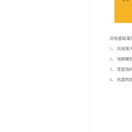
风电基础灌
1、 风电等
2、 地脚螺
3、 受腐蚀
4、 抗震