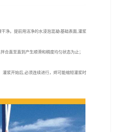
干净。提前用洁净的水浸泡混凝t基础表面,灌浆
3水拌合直至直到产生顺滑和稠度均匀状态为止；
。灌浆开始后,必须连续进行，烬可能缩短灌浆时