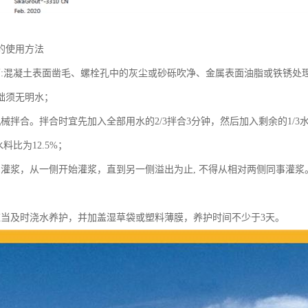
的使用方法
面:混凝土表面凿毛、螺栓孔中的灰尘或砂砾吹净、金属表面油脂或铁锈处理
础须无明水；
机械拌合。拌合时宜先加入全部用水的2/3拌合3分钟，然后加入剩余的1/
水料比为12.5%；
础灌浆，从一侧开始灌浆，直到另一侧溢出为止, 不得从相对两侧同事灌浆
应当及时浇水养护，并加盖湿草袋或塑料薄膜，养护时间不少于3天。