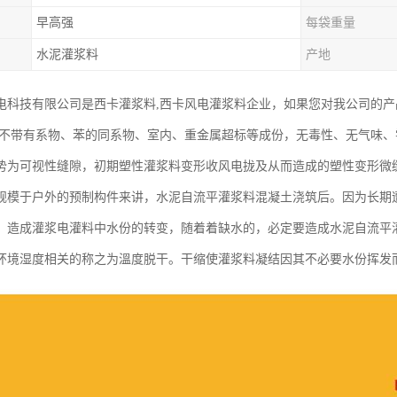
早高强
每袋重量
水泥灌浆料
产地
电科技有限公司是西卡灌浆料,西卡风电灌浆料企业，如果您对我公司的
,不带有系物、苯的同系物、室内、重金属超标等成份，无毒性、无气味
势为可视性缝隙，初期塑性灌浆料变形收风电拢及从而造成的塑性变形微
规模于户外的预制构件来讲，水泥自流平灌浆料混凝土浇筑后。因为长期
，造成灌浆电灌料中水份的转变，随着着缺水的，必定要造成水泥自流平
环境湿度相关的称之为溫度脱干。干缩使灌浆料凝结因其不必要水份挥发