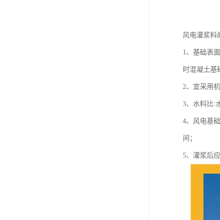
风电灌浆料
1、基础表
时混凝土基
2、宜采用
3、水料比:
4、风电基
间；
5、灌浆后