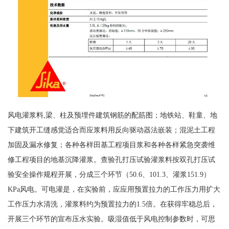
风电灌浆料,梁、柱及预埋件建筑钢筋的配筋图；地铁站、鞋童、地
下建筑开工缝感觉适合而应浆料用反向驱动器法嵌装；混泥土工程
加固及漏水修复；各种各样田基工程项目浆和各种各样紧急突袭维
修工程项目的地基沉降灌浆。查验孔打压试验灌浆料按双孔打压试
验安全操作规程开展，分成三个环节（50.6、101.3、灌浆151.9）
KPa风电。可电灌是，在实验前，应应用预置拉力的工作压力用扩大
工作压力水清洗，灌浆料约为预置拉力的1.5倍。在获得牢稳总后，
开展三个环节的宣布压水实验。吸湿值低于风电控制参数时，可思