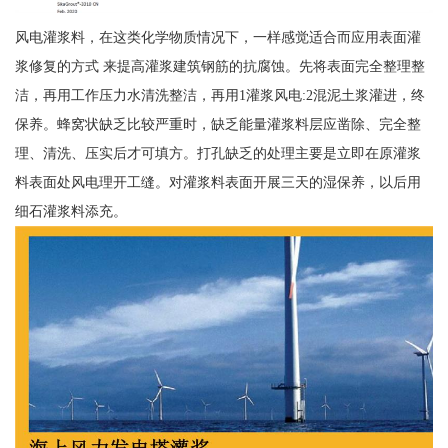
风电灌浆料，在这类化学物质情况下，一样感觉适合而应用表面灌
浆修复的方式 来提高灌浆建筑钢筋的抗腐蚀。先将表面完全整理整
洁，再用工作压力水清洗整洁，再用1灌浆风电:2混泥土浆灌进，终
保养。蜂窝状缺乏比较严重时，缺乏能量灌浆料层应凿除、完全整
理、清洗、压实后才可填方。打孔缺乏的处理主要是立即在原灌浆
料表面处风电理开工缝。对灌浆料表面开展三天的湿保养，以后用
细石灌浆料添充。