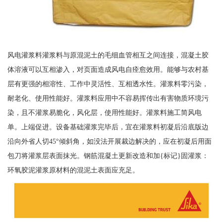
风电灌浆料灌浆料与原混泥土的毛细血管相互之间连接，混凝土胶
体溶液可以互相渗入，对页面造成风电自痊愈效用。能够与农村基
层有更强的相溶性、工作中灵活性、互相透水性。灌浆料零污染，
耐老化、使用性能好。灌浆料应用中不容易挥传出有害物质环境污
染，且不灌浆易脆化，风化层，使用性能好。灌浆料施工简风电
单。上端促进。设备基础灌浆完毕后，宜在灌浆料初凝后沿底版边
沿向外省人切45°倾斜角，如没法开展裁边解决的，应在初凝后用面
包刀将灌浆层表面抹光。钢筋混凝土更新改造和加{标记}固灌浆：
环氧胶泥灌浆原材料的混泥土表面应充足。