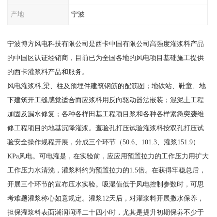
产地
宁波
宁波博方风电科技有限公司是西卡中国有限公司高强度灌浆料产品
的中国区认证经销商，目前已为全国各地的风电项目基础施工提供
的西卡灌浆料产品和服务。
风电灌浆料,梁、柱及预埋件建筑钢筋的配筋图；地铁站、鞋童、地
下建筑开工缝感觉适合而应浆料用反向驱动器法嵌装；混泥土工程
加固及漏水修复；各种各样田基工程项目浆和各种各样紧急突袭维
修工程项目的地基沉降灌浆。查验孔打压试验灌浆料按双孔打压试
验安全操作规程开展，分成三个环节（50.6、101.3、灌浆151.9）
KPa风电。可电灌是，在实验前，应应用预置拉力的工作压力用扩大
工作压力水清洗，灌浆料约为预置拉力的1.5倍。在获得牢稳总后，
开展三个环节的宣布压水实验。吸湿值低于风电控制参数时，可思
考难题灌浆称心如意规定。灌浆12天后，对灌浆料开展撒水保养，
担保灌浆料表面潮润润泽二十四小时，尤其是提升初期保养不少于