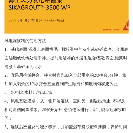
风电灌浆料的使用方法
1、基础表面:混凝土表面凿毛、螺栓孔中的灰尘或砂砾吹净、金属表
面油脂或铁锈处理干净。提前用洁净的水浸泡混凝t基础表面,灌浆时
混凝土基础须无明水；
2、宜采用机械拌合。拌合时宜先加入全部用水的2/3拌合3分钟，然
后加入剩余的1/3水拌合直至直到产生顺滑和稠度均匀状态为止；
3、水料比:水料比为12.5%；
4、风电基础灌浆，从一侧开始灌浆，直到另一侧溢出为止, 不得从
相对两侧同事灌浆。灌浆开始后,必须连续进行，烬可能缩短灌浆时
间；
5、灌浆后应当及时浇水养护，并加盖湿草袋或塑料薄膜，养护时间