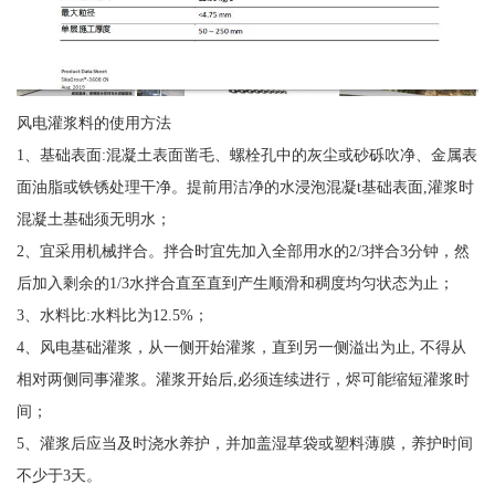
风电灌浆料的使用方法
1、基础表面:混凝土表面凿毛、螺栓孔中的灰尘或砂砾吹净、金属表
面油脂或铁锈处理干净。提前用洁净的水浸泡混凝t基础表面,灌浆时
混凝土基础须无明水；
2、宜采用机械拌合。拌合时宜先加入全部用水的2/3拌合3分钟，然
后加入剩余的1/3水拌合直至直到产生顺滑和稠度均匀状态为止；
3、水料比:水料比为12.5%；
4、风电基础灌浆，从一侧开始灌浆，直到另一侧溢出为止, 不得从
相对两侧同事灌浆。灌浆开始后,必须连续进行，烬可能缩短灌浆时
间；
5、灌浆后应当及时浇水养护，并加盖湿草袋或塑料薄膜，养护时间
不少于3天。