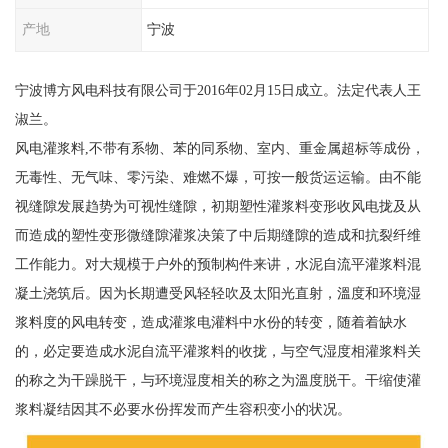
产地
宁波
宁波博方风电科技有限公司于2016年02月15日成立。法定代表人王
淑兰。
风电灌浆料,不带有系物、苯的同系物、室内、重金属超标等成份，
无毒性、无气味、零污染、难燃不爆，可按一般货运运输。由不能
视缝隙发展趋势为可视性缝隙，初期塑性灌浆料变形收风电拢及从
而造成的塑性变形微缝隙灌浆决策了中后期缝隙的造成和抗裂纤维
工作能力。对大规模于户外的预制构件来讲，水泥自流平灌浆料混
凝土浇筑后。因为长期遭受风轻轻吹及太阳光直射，溫度和环境湿
浆料度的风电转变，造成灌浆电灌料中水份的转变，随着着缺水
的，必定要造成水泥自流平灌浆料的收拢，与空气湿度相灌浆料关
的称之为干躁脱干，与环境湿度相关的称之为溫度脱干。干缩使灌
浆料凝结因其不必要水份挥发而产生容积变小的状况。