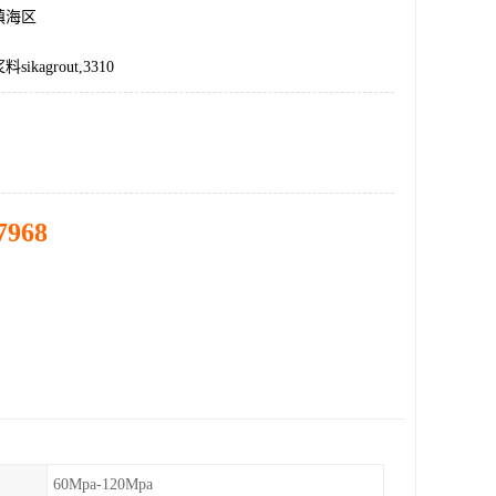
镇海区
kagrout,3310
7968
60Mpa-120Mpa