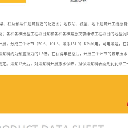
,梁、柱及预埋件建筑钢筋的配筋图；地铁站、鞋童、地下建筑开工缝感
复；各种各样田基工程项目浆和各种各样紧急突袭维修工程项目的地基沉
展，分成三个环节（50.6、101.3、灌浆151.9）KPa风电。可电灌
灌浆料约为预置拉力的1.5倍。在获得牢稳总后，开展三个环节的宣布压
规定。灌浆12天后，对灌浆料开展撒水保养，担保灌浆料表面潮润润泽二