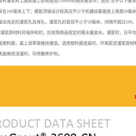
浆料灌浆料工品质施工验收规范G204中的相关要求外，还应 合乎以下要
纵在100毫米上下；模板顶端设计标高应不少于机器设备基座上表面50毫
留出充足的灌浆孔及排孔，灌浆孔的直径不小于50毫米，间隔不超过100，
泥灌浆原材料风电拌和时，应依照商品规定的需水量放水。灌浆时，日平均
盖塑料膜，盖上湿草袋维持潮湿。选用塑料膜遮盖时，环氧胶泥灌浆原材
表面麻烦浇灌时，可喷撒养护剂。