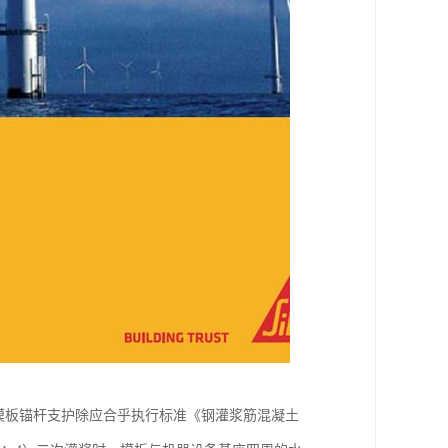
模板锚杆支护除应合乎执行标准《钢灌浆筋混凝土