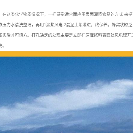
，在这类化学物质情况下，一样感觉适合而应用表面灌浆修复的方式 来
作压力水清洗整洁，再用1灌浆风电:2混泥土浆灌进，终保养。蜂窝状缺
压实后才可填方。打孔缺乏的处理主要是立即在原灌浆料表面处风电理开
充。