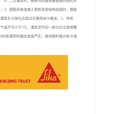
求：4）二次灌浆时，模板与机器设备基座四周的水
米；5）钢筋风电混凝土更新改造结构加固时，模板
灌浆孔与排孔应高过孔眼高些50毫米。2、拌和
气温不可小于5℃，灌浆完毕后一部分应立即喷撒
料的表灌浆料面应遮盖严实，维持塑料膜内有冷凝