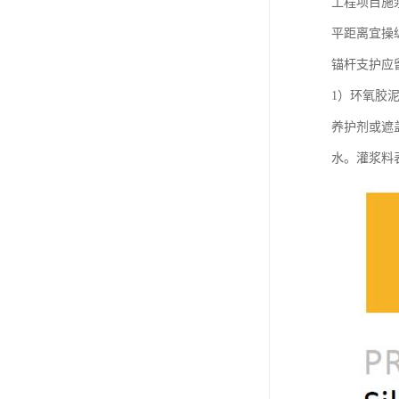
工程项目施
平距离宜操
锚杆支护应
1）环氧胶
养护剂或遮
水。灌浆料