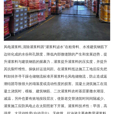
风电灌浆料,清除灌浆料因“灌浆料泌水”在粗骨料、水准建筑钢筋下
边转化成的水份和孔隙度，降低內部微缝隙的产生和发展趋势，提
升灌浆料与建筑钢筋的握裹力，灌浆提升灌浆料的压实度，并提升
其抗裂纤维性。操纵好运送间距。在灌浆料抵达施工工地后应先把
料卸掉并寻干躁仓储物流标准开展浆料仓风电储物流，防止造成返
潮结团导致很大的塌落度或流动性度的损害。混凝土浇筑施工在混
凝土浇筑时，模板、建筑钢筋、二次灌浆料农村基层要撒水潮湿、
减温，另外也要有效地按段层次，使新老交替浇筑时间间隔减少。
灌浆施工应防风电止在太阳照射下开展。灌浆料技术性：早强，高
强度，大流动性度(自动流出)，无收拢，抗油渗主要参数早灌浆料