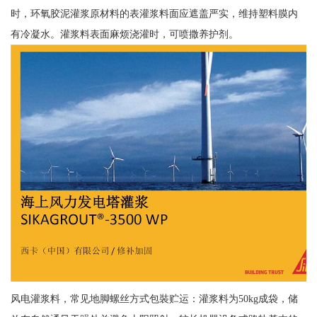
时，环氧胶泥灌浆原材料的表灌浆料面应遮盖严实，维持塑料膜内
有冷凝水。灌浆料表面麻烦浇灌时，可喷撒养护剂。
风电灌浆料，常见地脚螺丝方式包裝贮运：灌浆料为50kg成袋，储