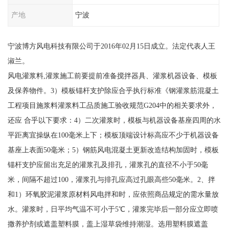
产地
宁波
宁波博方风电科技有限公司于2016年02月15日成立。法定代表人王
淑兰。
风电灌浆料,灌浆施工前要提前准备搅拌器具、灌浆机器设备、模板
及保养物件。3）模板锚杆支护除应合乎执行标准《钢灌浆筋混凝土
工程项目施浆料灌浆料工品质施工验收规范G204中的相关要求外，
还应 合乎以下要求：4）二次灌浆时，模板与机器设备基座四周的水
平距离宜操纵在100毫米上下；模板顶端设计标高应不少于机器设备
基座上表面50毫米；5）钢筋风电混凝土更新改造结构加固时，模板
锚杆支护应留出充足的灌浆孔及排孔，灌浆孔的直径不小于50毫
米，间隔不超过100，灌浆孔与排孔应高过孔眼高些50毫米。2、拌
和1）环氧胶泥灌浆原材料风电拌和时，应依照商品规定的需水量放
水。灌浆时，日平均气温不可小于5℃，灌浆完毕后一部分应立即喷
撒养护剂或遮盖塑料膜，盖上湿草袋维持潮湿。选用塑料膜遮盖