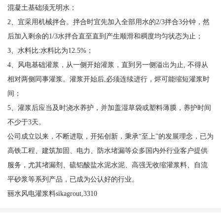
混凝土基础须无明水；
2、宜采用机械拌合。拌合时宜先加入全部用水的2/3拌合3分钟，然
后加入剩余的1/3水拌合直至直到产生顺滑和稠度均匀状态为止；
3、水料比:水料比为12.5%；
4、风电基础灌浆，从一侧开始灌浆，直到另一侧溢出为止, 不得从
相对两侧同事灌浆。灌浆开始后,必须连续进行，烬可能缩短灌浆时
间；
5、灌浆后应当及时浇水养护，并加盖湿草袋或塑料薄膜，养护时间
不少于3天。
公司成立以来，不断进取，开拓创新，秉承“至上”的发展理念，已为
高铁工程、建筑加固、电力、防水堵漏等众多国内外行业客户提供
服务，尤其堵漏剂、硫铝酸盐水泥水泥、高强无收缩灌浆料、自流
平砂浆等系列产品，已成为公认好的行业。
丽水风电灌浆料sikagrout,3310