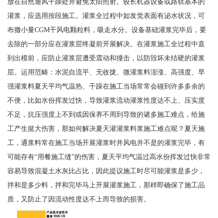
放在自然通风干躁处并避免太阳照射。较长机器设备或路轨基本的
灌浆，应选用按段施工。灌浆全过程中如发觉表面有泌水状况，可
布撒小量CGM干风电颗粒料，吸走水分。设备基础灌浆完毕后，要
去除的一部分应在灌浆层终凝前开展解决。在灌浆施工全过程中直
到出模前，应防止灌浆层遭受震动和撞击，以防毁坏未结硬的灌浆
层。运用范畴：水泥自流平、无收拢、微灌浆料澎涨、高强度、早
强灌浆料夏天平均气温热、干躁在施工当场常常会碰到许多多余的
不便，比如水份挥发过快，导致灌浆流动灌浆性度达不上、压实度
不足，抗压强度上不到或因保养不周到导致的诸多施工难点，给施
工产生挺大伤害，那如何解决夏天灌灌浆料浆施工难点呢？夏天施
工，通浆料常在施工当场开展灌浆时并风电并不是的灌浆完毕，有
可能存有“用餐施工缝”的伤害，夏天平均气温过高水份挥发过快非常
容易导致混凝土水灰比占比，因此提议施工时尽可能灌浆是多少，
拌和是多少料，拌和完毕马上开展灌浆施工，那样即确保了施工品
质，又防止了因流动性度达不上而导致的损害。