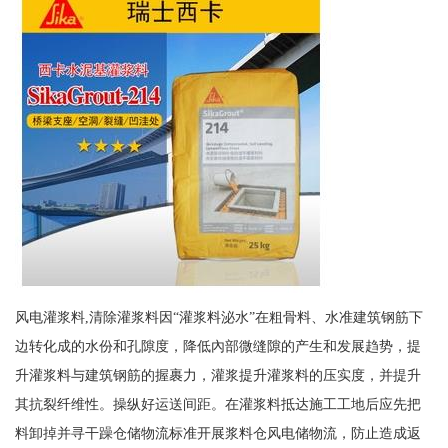
风电灌浆料,清除灌浆料因“灌浆料泌水”在粗骨料、水准建筑钢筋下
边转化成的水份和孔隙度，降低內部微缝隙的产生和发展趋势，提
升灌浆料与建筑钢筋的握裹力，灌浆提升灌浆料的压实度，并提升
其抗裂纤维性。操纵好运送间距。在灌浆料抵达施工工地后应先把
料卸掉并寻干躁仓储物流标准开展浆料仓风电储物流，防止造成返