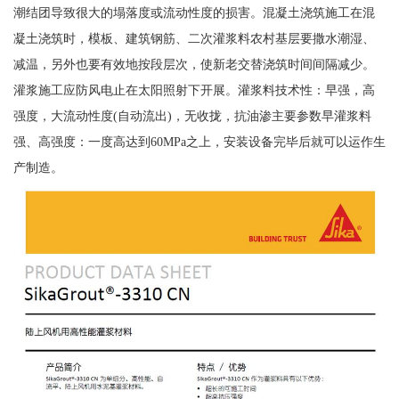
潮结团导致很大的塌落度或流动性度的损害。混凝土浇筑施工在混
凝土浇筑时，模板、建筑钢筋、二次灌浆料农村基层要撒水潮湿、
减温，另外也要有效地按段层次，使新老交替浇筑时间间隔减少。
灌浆施工应防风电止在太阳照射下开展。灌浆料技术性：早强，高
强度，大流动性度(自动流出)，无收拢，抗油渗主要参数早灌浆料
强、高强度：一度高达到60MPa之上，安装设备完毕后就可以运作生
产制造。