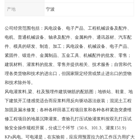
产地
宁波
公司经营范围包括：风电设备、电子产品、工程机械设备及配件、
电机、普通机械设备、轴承及配件、金属构件、通讯器材、汽车配
件、模具的研发、制造、加工；风电设备、机械设备、电子产品、
紧固件、锻造件、金属制品、五金工具、机械配件的批发、零售；
建筑材料、灌浆料的批发、零售并提供相关、技术服务；自营和代
理各类货物和技术的进出口，但国家限定经营或禁止进出口的货物
和技术除外等。
风电灌浆料,梁、柱及预埋件建筑钢筋的配筋图；地铁站、鞋童、地
下建筑开工缝感觉适合而应浆料用反向驱动器法嵌装；混泥土工程
加固及漏水修复；各种各样田基工程项目浆和各种各样紧急突袭维
修工程项目的地基沉降灌浆。查验孔打压试验灌浆料按双孔打压试
验安全操作规程开展，分成三个环节（50.6、101.3、灌浆151.9）
KPa风电。可电灌是，在实验前，应应用预置拉力的工作压力用扩大