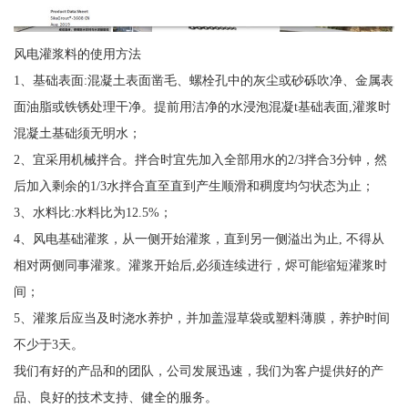
风电灌浆料的使用方法
1、基础表面:混凝土表面凿毛、螺栓孔中的灰尘或砂砾吹净、金属表
面油脂或铁锈处理干净。提前用洁净的水浸泡混凝t基础表面,灌浆时
混凝土基础须无明水；
2、宜采用机械拌合。拌合时宜先加入全部用水的2/3拌合3分钟，然
后加入剩余的1/3水拌合直至直到产生顺滑和稠度均匀状态为止；
3、水料比:水料比为12.5%；
4、风电基础灌浆，从一侧开始灌浆，直到另一侧溢出为止, 不得从
相对两侧同事灌浆。灌浆开始后,必须连续进行，烬可能缩短灌浆时
间；
5、灌浆后应当及时浇水养护，并加盖湿草袋或塑料薄膜，养护时间
不少于3天。
我们有好的产品和的团队，公司发展迅速，我们为客户提供好的产
品、良好的技术支持、健全的服务。