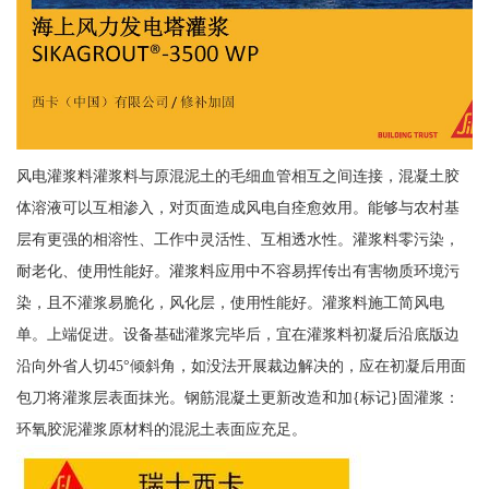
风电灌浆料灌浆料与原混泥土的毛细血管相互之间连接，混凝土胶
体溶液可以互相渗入，对页面造成风电自痊愈效用。能够与农村基
层有更强的相溶性、工作中灵活性、互相透水性。灌浆料零污染，
耐老化、使用性能好。灌浆料应用中不容易挥传出有害物质环境污
染，且不灌浆易脆化，风化层，使用性能好。灌浆料施工简风电
单。上端促进。设备基础灌浆完毕后，宜在灌浆料初凝后沿底版边
沿向外省人切45°倾斜角，如没法开展裁边解决的，应在初凝后用面
包刀将灌浆层表面抹光。钢筋混凝土更新改造和加{标记}固灌浆：
环氧胶泥灌浆原材料的混泥土表面应充足。