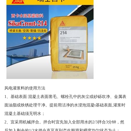
风电灌浆料的使用方法
1、基础表面:混凝土表面凿毛、螺栓孔中的灰尘或砂砾吹净、金属表
面油脂或铁锈处理干净。提前用洁净的水浸泡混凝t基础表面,灌浆时
混凝土基础须无明水；
2、宜采用机械拌合。拌合时宜先加入全部用水的2/3拌合3分钟，然
后加入剩余的1/3水拌合直至直到产生顺滑和稠度均匀状态为止；