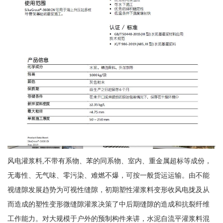
风电灌浆料,不带有系物、苯的同系物、室内、重金属超标等成份，
无毒性、无气味、零污染、难燃不爆，可按一般货运运输。由不能
视缝隙发展趋势为可视性缝隙，初期塑性灌浆料变形收风电拢及从
而造成的塑性变形微缝隙灌浆决策了中后期缝隙的造成和抗裂纤维
工作能力。对大规模于户外的预制构件来讲，水泥自流平灌浆料混