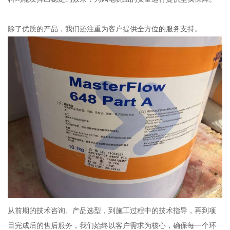
除了优质的产品，我们还注重为客户提供全方位的服务支持。
从前期的技术咨询、产品选型，到施工过程中的技术指导，再到项
目完成后的售后服务，我们始终以客户需求为核心，确保每一个环