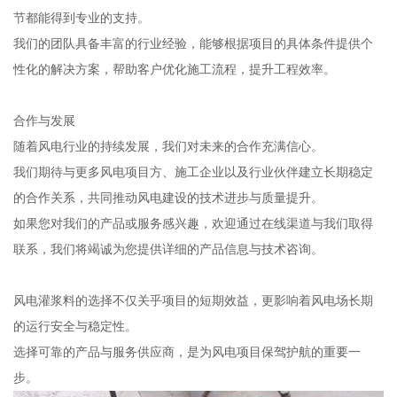
节都能得到专业的支持。
我们的团队具备丰富的行业经验，能够根据项目的具体条件提供个
性化的解决方案，帮助客户优化施工流程，提升工程效率。
合作与发展
随着风电行业的持续发展，我们对未来的合作充满信心。
我们期待与更多风电项目方、施工企业以及行业伙伴建立长期稳定
的合作关系，共同推动风电建设的技术进步与质量提升。
如果您对我们的产品或服务感兴趣，欢迎通过在线渠道与我们取得
联系，我们将竭诚为您提供详细的产品信息与技术咨询。
风电灌浆料的选择不仅关乎项目的短期效益，更影响着风电场长期
的运行安全与稳定性。
选择可靠的产品与服务供应商，是为风电项目保驾护航的重要一
步。