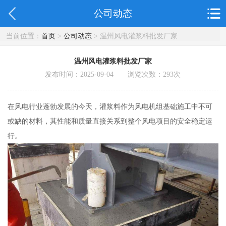
公司动态
当前位置：
首页
>
公司动态
> 温州风电灌浆料批发厂家
温州风电灌浆料批发厂家
发布时间：2025-09-04 浏览次数：
293
次
在风电行业蓬勃发展的今天，灌浆料作为风电机组基础施工中不可
或缺的材料，其性能和质量直接关系到整个风电项目的安全稳定运
行。