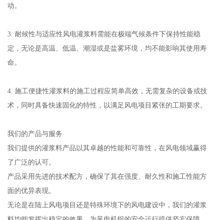
动。
3. 耐候性与适应性风电灌浆料需能在极端气候条件下保持性能稳
定，无论是高温、低温、潮湿或是盐雾环境，均不能影响其使用寿
命。
4. 施工便捷性灌浆料的施工过程应简单高效，无需复杂的设备或技
术，同时具备快速固化的特性，以满足风电项目紧张的工期要求。
我们的产品与服务
我们提供的灌浆料产品以其卓越的性能和可靠性，在风电领域赢得
了广泛的认可。
产品采用先进的技术配方，确保了其在强度、耐久性和施工性能方
面的优异表现。
无论是在陆上风电项目还是特殊环境下的风电建设中，我们的灌浆
料均能发挥出稳定的效果，为风电机组的安全运行提供坚实保障。