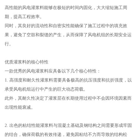
高性能的风电灌浆料能够在极短的时间内固化，大大缩短施工周
期，提高工程效率。
同时，其良好的流动性和自密实性能确保了施工过程中的填充效
果，避免了空鼓和裂缝的产生，从而保障了风电机组的长期安全运
行。
优质灌浆料的核心特性
一款优秀的风电灌浆料应具备以下几个核心特性：
1. 高强度和耐久性灌浆料需要具备极高的抗压强度和抗折强度，以
承受风电机组运行中产生的巨大动态荷载。
此外，其耐久性决定了灌浆层在长期使用过程中不会因环境因素而
出现性能衰减。
2. 出色的粘结性能灌浆料与混凝土基础及钢结构之间需要形成牢固
的结合，确保荷载的有效传递，避免因粘结不力而导致的结构松