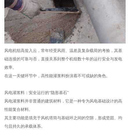
风电机组高耸入云，常年经受风雨、温差及复杂载荷的考验，其基
础连接的可靠与否，直接关系到整个机组数十年的运行安全与发电
效率。
在这一关键环节中，高性能灌浆料扮演着不可或缺的角色。
风电灌浆料：安全运行的“隐形基石”
风电灌浆料并非普通的建筑材料，它是一种专为风电基础设计的高
性能复合材料。
其主要功能是填充于风机塔筒与基础环之间的空隙，形成坚固、均
匀且持久的承载体系。