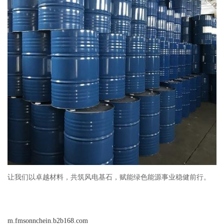
让我们以卓越材料，共筑风电基石，赋能绿色能源事业稳健前行。
m.fmsonnchein.b2b168.com