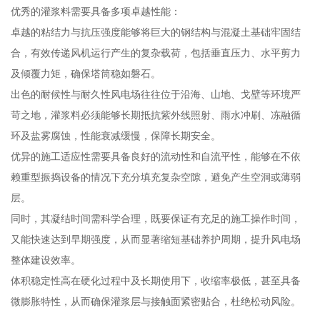
优秀的灌浆料需要具备多项卓越性能：
卓越的粘结力与抗压强度能够将巨大的钢结构与混凝土基础牢固结
合，有效传递风机运行产生的复杂载荷，包括垂直压力、水平剪力
及倾覆力矩，确保塔筒稳如磐石。
出色的耐候性与耐久性风电场往往位于沿海、山地、戈壁等环境严
苛之地，灌浆料必须能够长期抵抗紫外线照射、雨水冲刷、冻融循
环及盐雾腐蚀，性能衰减缓慢，保障长期安全。
优异的施工适应性需要具备良好的流动性和自流平性，能够在不依
赖重型振捣设备的情况下充分填充复杂空隙，避免产生空洞或薄弱
层。
同时，其凝结时间需科学合理，既要保证有充足的施工操作时间，
又能快速达到早期强度，从而显著缩短基础养护周期，提升风电场
整体建设效率。
体积稳定性高在硬化过程中及长期使用下，收缩率极低，甚至具备
微膨胀特性，从而确保灌浆层与接触面紧密贴合，杜绝松动风险。