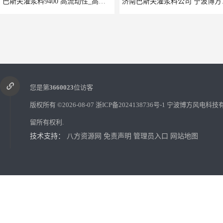
巴斯夫灌浆料9400 高流动性_高稳定性
济南巴斯
您是第
3660023
位访客
版权所有 ©2026-08-07
浙ICP备2024138736号-1
宁波博方风电科技
留所有权利.
技术支持：
八方资源网
免责声明
管理员入口
网站地图
巴斯夫灌浆料修补砂浆 高强度_无收缩精密灌浆料
石家庄巴斯